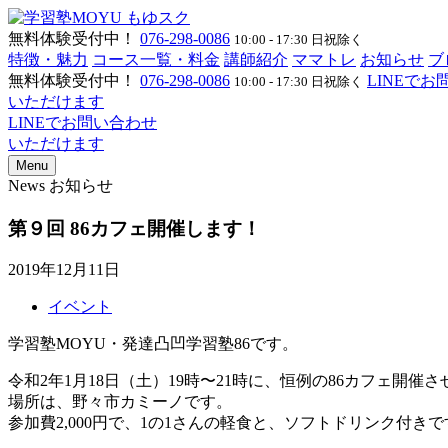
無料体験受付中！
076-298-0086
10:00 - 17:30 日祝除く
特徴・魅力
コース一覧・料金
講師紹介
ママトレ
お知らせ
ブ
無料体験受付中！
076-298-0086
LINEで
10:00 - 17:30 日祝除く
いただけます
LINEでお問い合わせ
いただけます
Menu
News
お知らせ
第９回 86カフェ開催します！
2019年12月11日
イベント
学習塾MOYU・発達凸凹学習塾86です。
令和2年1月18日（土）19時〜21時に、恒例の86カフェ開
場所は、野々市カミーノです。
参加費2,000円で、1の1さんの軽食と、ソフトドリンク付きで