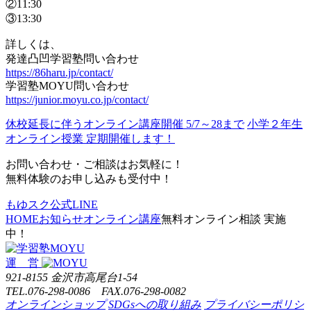
②11:30
③13:30
詳しくは、
発達凸凹学習塾問い合わせ
https://86haru.jp/contact/
学習塾MOYU問い合わせ
https://junior.moyu.co.jp/contact/
休校延長に伴うオンライン講座開催 5/7～28まで
小学２年生
オンライン授業 定期開催します！
お問い合わせ・ご相談はお気軽に！
無料体験のお申し込みも受付中！
もゆスク公式LINE
HOME
お知らせ
オンライン講座
無料オンライン相談 実施
中！
運 営
921-8155 金沢市高尾台1-54
TEL.076-298-0086 FAX.076-298-0082
オンラインショップ
SDGsへの取り組み
プライバシーポリシ