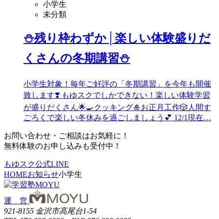
小学生
未分類
⛄残り枠わずか│楽しい体験盛りだ
くさんの冬期講習⛄
小学生対象！毎年ご好評の「冬期講習」を今年も開催
致します❣️ もゆスクでしかできない！楽しい体験学習
が盛りだくさん🌟🍳クッキング🎍お正月工作🎲人間す
ごろくで楽しい冬休みを過ごしましょう💕 12/1現在…
お問い合わせ・ご相談はお気軽に！
無料体験のお申し込みも受付中！
もゆスク公式LINE
HOME
お知らせ
小学生
運 営
921-8155 金沢市高尾台1-54