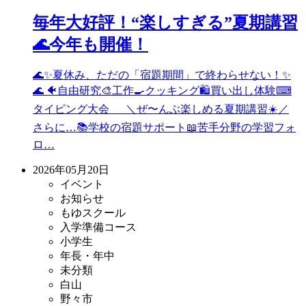
毎年大好評！“楽しすぎる”夏期講習
🌊今年も開催！
🌊✨夏休み、ただの「宿題期間」で終わらせない！✨
🌊 🐠自由研究🎨工作🍳クッキング🛍買い出し体験⌨
タイピング大会 ＼ぜ〜んぶ楽しめる夏期講習☀️／
さらに…📚学校の宿題サポート📖苦手分野の学習フォ
ロ…
2026年05月20日
イベント
お知らせ
もゆスクール
入学準備コース
小学生
年長・年中
未分類
白山
野々市