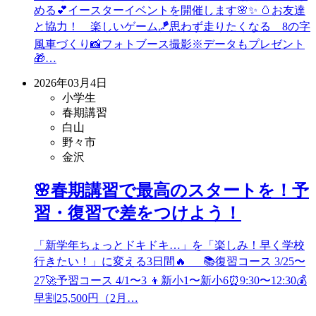
める💕イースターイベントを開催します🌸✨ 🥚お友達
と協力！ 楽しいゲーム🪁思わず走りたくなる 8の字
風車づくり📸フォトブース撮影※データもプレゼント
🎁…
2026年03月4日
小学生
春期講習
白山
野々市
金沢
🌸春期講習で最高のスタートを！予
習・復習で差をつけよう！
「新学年ちょっとドキドキ…」を「楽しみ！早く学校
行きたい！」に変える3日間🔥 📚復習コース 3/25〜
27🚀予習コース 4/1〜3 👦新小1〜新小6⏰9:30〜12:30💰
早割25,500円（2月…