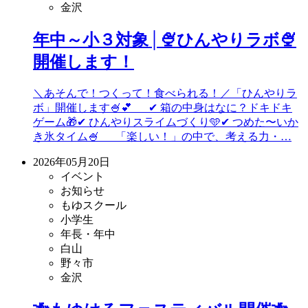
金沢
年中～小３対象│🍨ひんやりラボ🍨
開催します！
＼あそんで！つくって！食べられる！／「ひんやりラ
ボ」開催します🍧💕 ✔ 箱の中身はなに？ドキドキ
ゲーム🎁✔ ひんやりスライムづくり🩵✔ つめた〜いか
き氷タイム🍧 「楽しい！」の中で、考える力・…
2026年05月20日
イベント
お知らせ
もゆスクール
小学生
年長・年中
白山
野々市
金沢