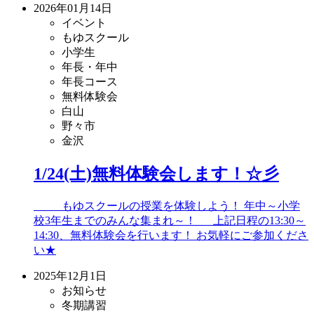
2026年01月14日
イベント
もゆスクール
小学生
年長・年中
年長コース
無料体験会
白山
野々市
金沢
1/24(土)無料体験会します！☆彡
もゆスクールの授業を体験しよう！ 年中～小学
校3年生までのみんな集まれ～！ 上記日程の13:30～
14:30、無料体験会を行います！ お気軽にご参加くださ
い★
2025年12月1日
お知らせ
冬期講習