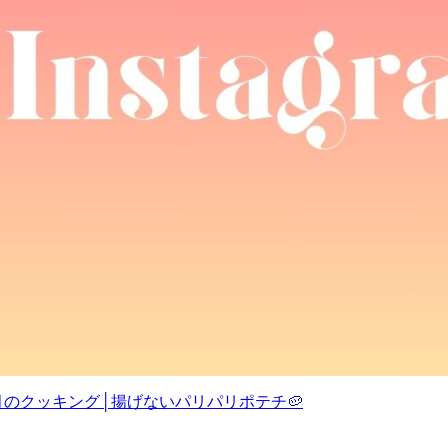
5月のクッキング│揚げないパリパリポテチ🥔