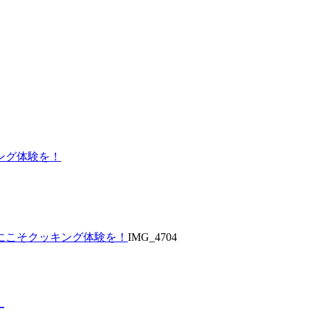
ング体験を！
にこそクッキング体験を！
IMG_4704
ー