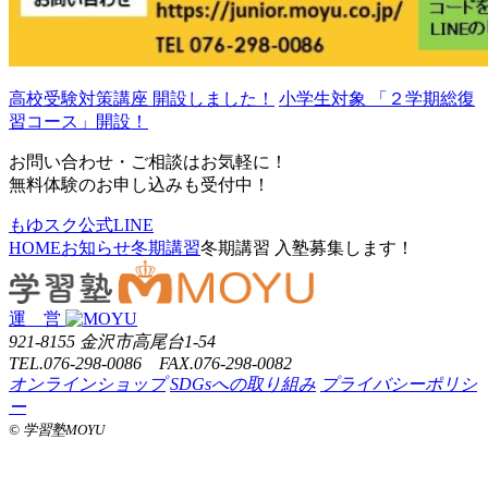
高校受験対策講座 開設しました！
小学生対象 「２学期総復
習コース」開設！
お問い合わせ・ご相談はお気軽に！
無料体験のお申し込みも受付中！
もゆスク公式LINE
HOME
お知らせ
冬期講習
冬期講習 入塾募集します！
運 営
921-8155 金沢市高尾台1-54
TEL.076-298-0086 FAX.076-298-0082
オンラインショップ
SDGsへの取り組み
プライバシーポリシ
ー
©️ 学習塾MOYU